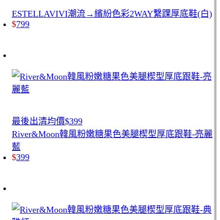
ESTELLAVIVI潮流→繽紛色彩2WAY繫踝厚底鞋(白)
$
799
最後出清均價$399
River&Moon韓風粉嫩糖果色美腿楔型厚底跟鞋-亮麗
藍
$
399