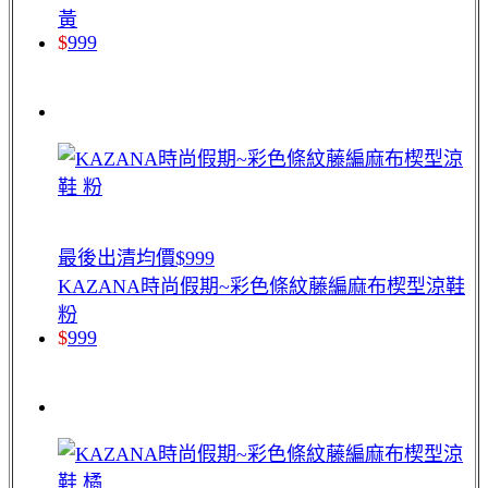
黃
$
999
最後出清均價$999
KAZANA時尚假期~彩色條紋藤編麻布楔型涼鞋
粉
$
999