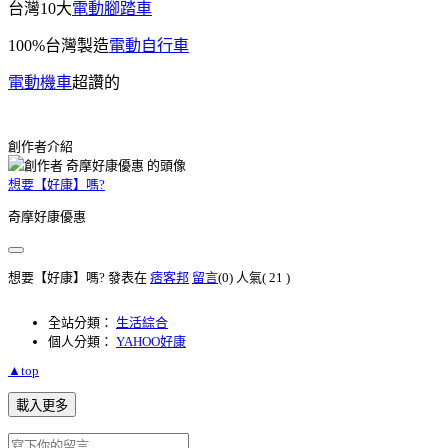
台灣10大
電動腳踏車
100%台灣製造
電動自行車
電動機車
超讚的
創作者介紹
想要【好康】嗎?
奇摩好康優惠
想要【好康】嗎? 發表在
痞客邦
留言
(0)
人氣(
21
)
全站分類：
生活綜合
個人分類：
YAHOO好康
▲top
載入更多