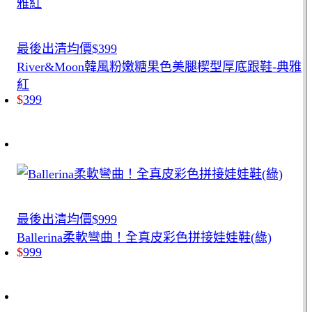
最後出清均價$399
River&Moon韓風粉嫩糖果色美腿楔型厚底跟鞋-典雅
紅
$
399
最後出清均價$999
Ballerina柔軟彎曲！全真皮彩色拼接娃娃鞋(綠)
$
999