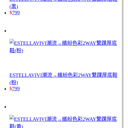
(黑)
$
799
ESTELLAVIVI潮流→繽紛色彩2WAY繫踝厚底鞋
(粉)
$
799